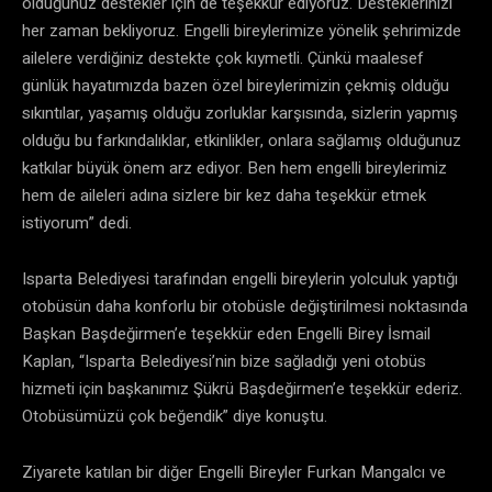
olduğunuz destekler için de teşekkür ediyoruz. Desteklerinizi
her zaman bekliyoruz. Engelli bireylerimize yönelik şehrimizde
ailelere verdiğiniz destekte çok kıymetli. Çünkü maalesef
günlük hayatımızda bazen özel bireylerimizin çekmiş olduğu
sıkıntılar, yaşamış olduğu zorluklar karşısında, sizlerin yapmış
olduğu bu farkındalıklar, etkinlikler, onlara sağlamış olduğunuz
katkılar büyük önem arz ediyor. Ben hem engelli bireylerimiz
hem de aileleri adına sizlere bir kez daha teşekkür etmek
istiyorum” dedi.
Isparta Belediyesi tarafından engelli bireylerin yolculuk yaptığı
otobüsün daha konforlu bir otobüsle değiştirilmesi noktasında
Başkan Başdeğirmen’e teşekkür eden Engelli Birey İsmail
Kaplan, “Isparta Belediyesi’nin bize sağladığı yeni otobüs
hizmeti için başkanımız Şükrü Başdeğirmen’e teşekkür ederiz.
Otobüsümüzü çok beğendik” diye konuştu.
Ziyarete katılan bir diğer Engelli Bireyler Furkan Mangalcı ve