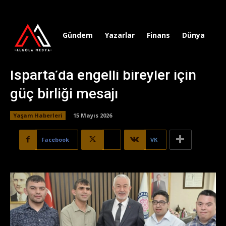
Gündem
Yazarlar
Finans
Dünya
Sp
Isparta’da engelli bireyler için
güç birliği mesajı
Yaşam Haberleri
15 Mayıs 2026
Facebook
X
VK