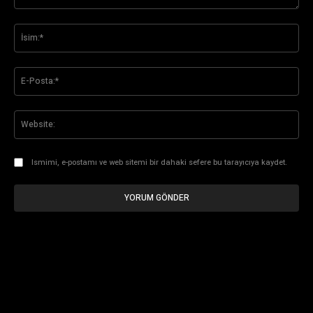
Yorum:
İsi
E-
Pos
Web
Ismimi, e-postamı ve web sitemi bir dahaki sefere bu tarayıcıya kaydet.