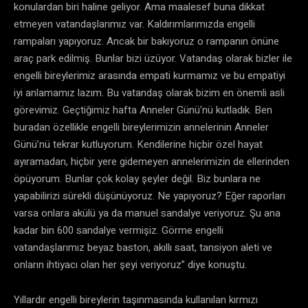
konulardan biri haline geliyor. Ama maalesef buna dikkat
etmeyen vatandaşlarımız var. Kaldırımlarımızda engelli
rampaları yapıyoruz. Ancak bir bakıyoruz o rampanın önüne
araç park edilmiş. Bunlar bizi üzüyor. Vatandaş olarak bizler ile
engelli bireylerimiz arasında empati kurmamız ve bu empatiyi
iyi anlamamız lazım. Bu vatandaş olarak bizim en önemli asli
görevimiz. Geçtiğimiz hafta Anneler Günü’nü kutladık. Ben
buradan özellikle engelli bireylerimizin annelerinin Anneler
Günü’nü tekrar kutluyorum. Kendilerine hiçbir özel hayat
ayıramadan, hiçbir yere gidemeyen annelerimizin de ellerinden
öpüyorum. Bunlar çok kolay şeyler değil. Biz bunlara ne
yapabilirizi sürekli düşünüyoruz. Ne yapıyoruz? Eğer raporları
varsa onlara akülü ya da manuel sandalye veriyoruz. Şu ana
kadar bin 600 sandalye vermişiz. Görme engelli
vatandaşlarımız beyaz baston, akıllı saat, tansiyon aleti ve
onların ihtiyacı olan her şeyi veriyoruz” diye konuştu.
Yıllardır engelli bireylerin taşınmasında kullanılan kırmızı