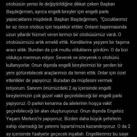
otobüsün yenisi ile değiştirildiğine dikkat çeken Başkan
Başdeğirmen, ayrıca engelli bireyler için engelli parkı
yapacaklarını müjdeledi. Başkan Başdeğirmen, “Çocuklarımız
bir az önce otobüs için teşekkür ettiler. Onların taşınmasında
uzun yıllardır hizmet veren kırmızı bir otobüsümüz vardı. O
otobüsümüzü artık emekli ettik. Kendilerine yepyeni bir taşıma
aracı aldık. Bundan da çok mutlu olduklarını gördüm. O da bizi
oldukça memnun ediyor. Severek ve isteyerek o otobüsü
kullanıyorlar. Onun dışında engelli bireylerimizi bir yerden bir
yere götürebilecek araçlarımızı da temin ettik. Onlar için özel
etkinlikler de yapıyoruz. Buradan da müjdesini vermek
istiyorum. Sanırım önümüzdeki 2 ay içerisinde engelli
bireylerimizin çok güzel vakit geçirebileceği bir engelli parkı
yapıyoruz. O parkın kenarına da ailelerinin hoşça vakit
geçirebileceği bir alan oluşturuyoruz. Onun dışında Engelsiz
Yaşam Merkezi’ni yapıyoruz. Bizden daha büyük şehirlerin
sahip olamadığı bir yatırımı Isparta’mıza kazandırıyoruz. O da 2
ay içerisinde faaliyete geçecek inşallah. Engellilerimiz bu saye