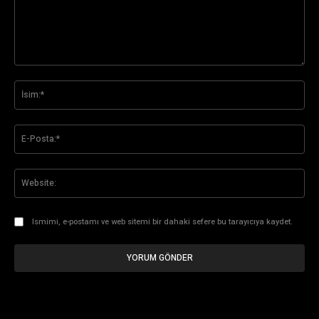
Yorum:
İsi
E-
Pos
Web
Ismimi, e-postamı ve web sitemi bir dahaki sefere bu tarayıcıya kaydet.