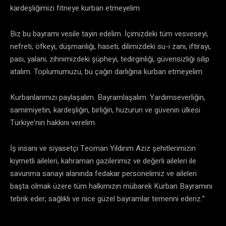
kardeşliğimizi fitneye kurban etmeyelim.
Biz bu bayramı vesile tayin edelim. İçimizdeki tüm vesveseyi,
nefreti, öfkeyi, düşmanlığı, haseti; dilimizdeki su-i zanı, iftirayı,
pası, yalanı; zihnimizdeki şüpheyi, tedirginliği, güvensizliği silip
atalım. Toplumumuzu, bu çağın darlığına kurban etmeyelim.
Kurbanlarımızı paylaşalım. Bayramlaşalım. Yardımseverliğin,
samimiyetin, kardeşliğin, birliğin, huzurun ve güvenin ülkesi
Türkiye’nin hakkını verelim.
İş insanı ve siyasetçi Teoman Yıldırım Aziz şehitlerimizin
kıymetli aileleri, kahraman gazilerimiz ve değerli aileleri ile
savunma sanayi alanında fedakar personelimiz ve aileleri
başta olmak üzere tüm halkımızın mübarek Kurban Bayramını
tebrik eder; sağlıklı ve nice güzel bayramlar temenni ederiz.”