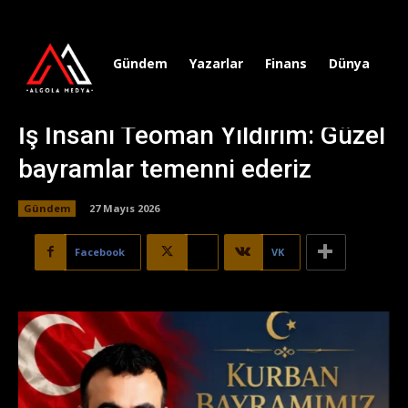
Gündem
Yazarlar
Finans
Dünya
Sp
İş İnsanı Teoman Yıldırım: Güzel
bayramlar temenni ederiz
Gündem
27 Mayıs 2026
Facebook
X
VK