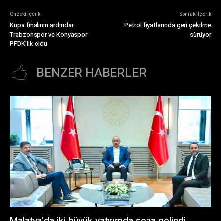
Önceki İçerik
Sonraki İçerik
Kupa finalinin ardından
Petrol fiyatlarında geri çekilme
Trabzonspor ve Konyaspor
sürüyor
PFDK’lik oldu
BENZER HABERLER
Malatya’da iki büyük yatırımda sona gelindi