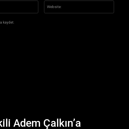
E-
Website
Posta:*
a kaydet.