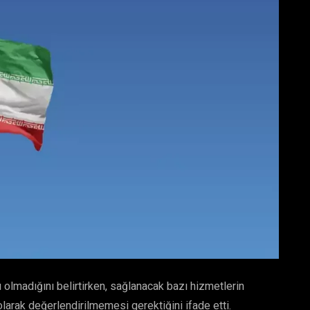
u olmadığını belirtirken, sağlanacak bazı hizmetlerin
olarak değerlendirilmemesi gerektiğini ifade etti.