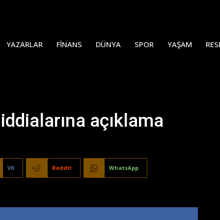
YAZARLAR
FINANS
DÜNYA
SPOR
YAŞAM
RES
 iddialarına açıklama
VK
ReddIt
WhatsApp