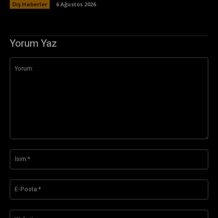
Dış Haberler
6 Ağustos 2026
Yorum Yaz
Yorum:
İsi
E-
Pos
Web