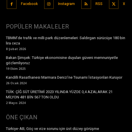
Facebook
Instagram
RSS
X
POPÜLER MAKALELER
TBMM’de trafik ve milli park düzenlemeleri: Saldırgan sürücüye 180 bin
lira ceza
8 Şubat 2026
Bakan Şimşek: Türkiye ekonomisine duyulan güveni memnuniyetle
gözlemliyoruz
19 Ekim 2025
Kandilli Rasathanesi Marmara Denizi’ne Tsunami İstasyonları Kuruyor
26 Ocak 2024
TÜİK: ÇİĞ SÜT ÜRETİMİ 2023 YILINDA YÜZDE 0,4 AZALARAK 21
MİLYON 481 BİN 567 TON OLDU
2 Mayıs 2024
ÖNE ÇIKAN
Türkiye-AB; Göç ve vize sorunu için üst düzey görüşme