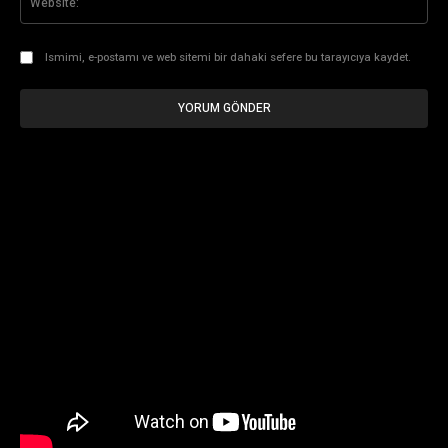
Ismimi, e-postamı ve web sitemi bir dahaki sefere bu tarayıcıya kaydet.