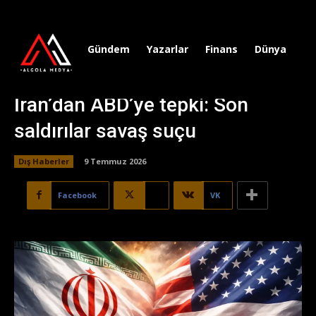
Gündem
Yazarlar
Finans
Dünya
Sp
İran’dan ABD’ye tepki: Son
saldırılar savaş suçu
Dış Haberler
9 Temmuz 2026
Facebook
X
VK