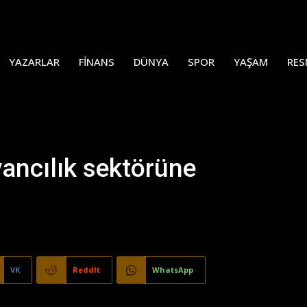
YAZARLAR
FINANS
DÜNYA
SPOR
YAŞAM
RES
ancılık sektörüne
VK
ReddIt
WhatsApp