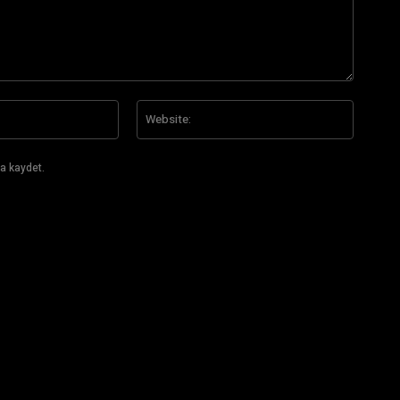
E-
Website
Posta:*
a kaydet.