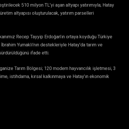
tirilecek 510 milyon TL’yi aşan altyapı yatırımıyla; Hatay
tim altyapısı oluşturulacak, yatırım parselleri
anımız Recep Tayyip Erdoğan’ın ortaya koyduğu Türkiye
İbrahim Yumaklı’nın destekleriyle Hatay’da tarım ve
 sürdürüldüğünü ifade etti.
rganize Tarım Bölgesi; 120 modern hayvancılık işletmesi, 3
ime, istihdama, kırsal kalkınmaya ve Hatay’ın ekonomik