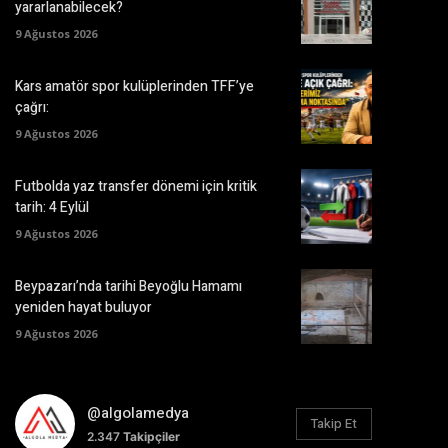
yararlanabilecek?
9 Ağustos 2026
Kars amatör spor kulüplerinden TFF’ye
çağrı:
9 Ağustos 2026
Futbolda yaz transfer dönemi için kritik
tarih: 4 Eylül
9 Ağustos 2026
Beypazarı’nda tarihi Beyoğlu Hamamı
yeniden hayat buluyor
9 Ağustos 2026
@algolamedya
Takip Et
2.347
Takipçiler