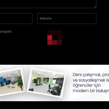
E-
Website
Posta:*
a kaydet.