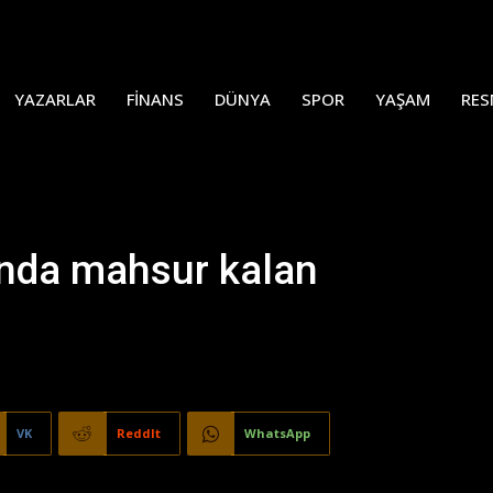
YAZARLAR
FINANS
DÜNYA
SPOR
YAŞAM
RES
ında mahsur kalan
VK
ReddIt
WhatsApp