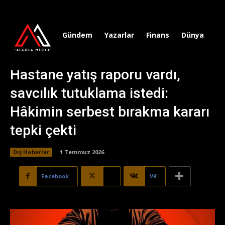
Gündem
Yazarlar
Finans
Dünya
Sp
Hastane yatış raporu vardı,
savcılık tutuklama istedi:
Hâkimin serbest bırakma kararı
tepki çekti
Dış Haberler
1 Temmuz 2026
Facebook
X
VK