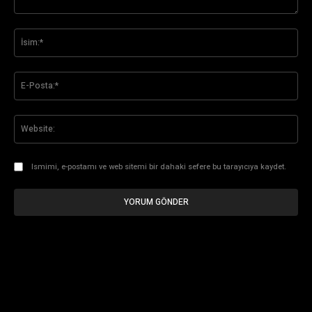
Yorum:
İsi
E-
Pos
Web
Ismimi, e-postamı ve web sitemi bir dahaki sefere bu tarayıcıya kaydet.