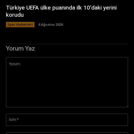
Türkiye UEFA ülke puanında ilk 10’daki yerini
korudu
Spor Haberleri
6 Ağustos 2026
Yorum Yaz
Yorum:
İsi