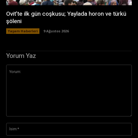
Ovit’te ilk gün coşkusu; Yaylada horon ve türkü
şöleni
Yaşam Haberleri
9 Ağustos 2026
Yorum Yaz
Yorum:
İsi