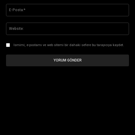
E-
Pos
Web
Ismimi, e-postamı ve web sitemi bir dahaki sefere bu tarayıcıya kaydet.