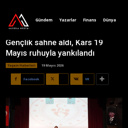
Gündem
Yazarlar
Finans
Dünya
Sp
Gençlik sahne aldı, Kars 19
Mayıs ruhuyla yankılandı
Yaşam Haberleri
19 Mayıs 2026
Facebook
X
VK