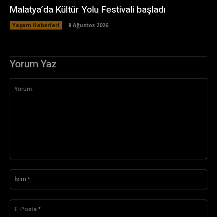
Malatya’da Kültür Yolu Festivali başladı
Yaşam Haberleri
8 Ağustos 2026
Yorum Yaz
Yorum:
İsi
E-
Pos