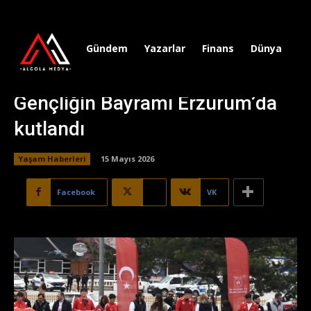
Gündem
Yazarlar
Finans
Dünya
Sp
Gençliğin Bayramı Erzurum’da
kutlandı
Yaşam Haberleri
15 Mayıs 2026
Facebook
X
VK