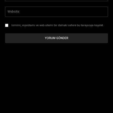
Web
Ismimi, e-postamı ve web sitemi bir dahaki sefere bu tarayıcıya kaydet.