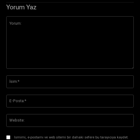
Yorum Yaz
Yorum:
İsi
E-
Pos
Web
Ismimi, e-postamı ve web sitemi bir dahaki sefere bu tarayıcıya kaydet.