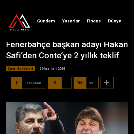
Gündem
Yazarlar
Finans
Dünya
Sp
Fenerbahçe başkan adayı Hakan
Safi’den Conte’ye 2 yıllık teklif
Spor Haberleri
2 Haziran 2026
Facebook
X
VK