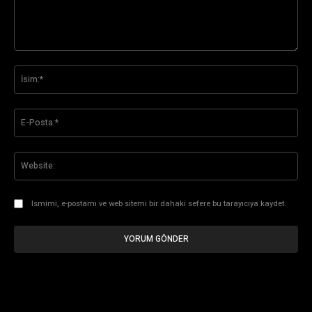
Yorum:
İsi
E-
Pos
Web
Ismimi, e-postamı ve web sitemi bir dahaki sefere bu tarayıcıya kaydet.