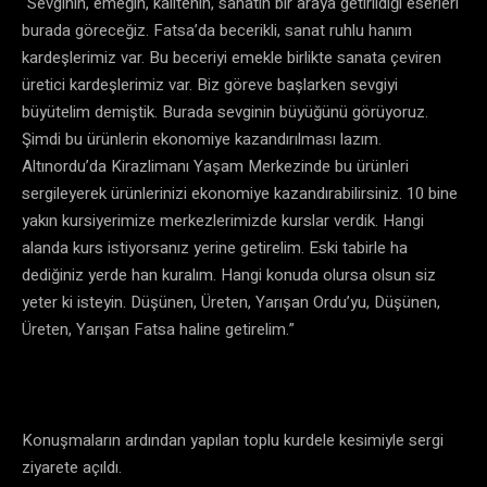
“Sevginin, emeğin, kalitenin, sanatın bir araya getirildiği eserleri
burada göreceğiz. Fatsa’da becerikli, sanat ruhlu hanım
kardeşlerimiz var. Bu beceriyi emekle birlikte sanata çeviren
üretici kardeşlerimiz var. Biz göreve başlarken sevgiyi
büyütelim demiştik. Burada sevginin büyüğünü görüyoruz.
Şimdi bu ürünlerin ekonomiye kazandırılması lazım.
Altınordu’da Kirazlimanı Yaşam Merkezinde bu ürünleri
sergileyerek ürünlerinizi ekonomiye kazandırabilirsiniz. 10 bine
yakın kursiyerimize merkezlerimizde kurslar verdik. Hangi
alanda kurs istiyorsanız yerine getirelim. Eski tabirle ha
dediğiniz yerde han kuralım. Hangi konuda olursa olsun siz
yeter ki isteyin. Düşünen, Üreten, Yarışan Ordu’yu, Düşünen,
Üreten, Yarışan Fatsa haline getirelim.”
Konuşmaların ardından yapılan toplu kurdele kesimiyle sergi
ziyarete açıldı.