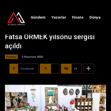
Gündem
Yazarlar
Finans
Dünya
Sp
Fatsa ORMEK yılsonu sergisi
açıldı
Finans
2 Haziran 2026
Facebook
X
VK