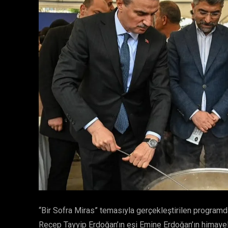
“Bir Sofra Miras” temasıyla gerçekleştirilen program
Recep Tayyip Erdoğan’ın eşi Emine Erdoğan’ın himayele