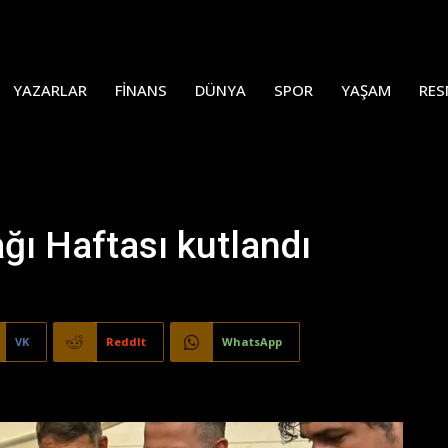
YAZARLAR
FINANS
DÜNYA
SPOR
YAŞAM
RES
ğı Haftası kutlandı
VK
ReddIt
WhatsApp