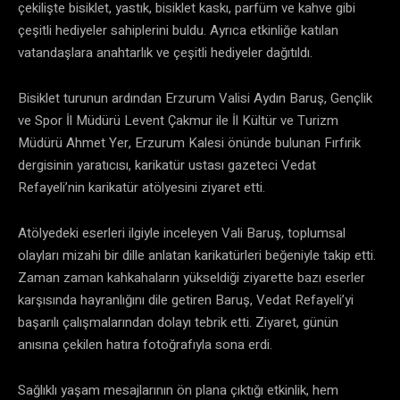
çekilişte bisiklet, yastık, bisiklet kaskı, parfüm ve kahve gibi
çeşitli hediyeler sahiplerini buldu. Ayrıca etkinliğe katılan
vatandaşlara anahtarlık ve çeşitli hediyeler dağıtıldı.
Bisiklet turunun ardından Erzurum Valisi Aydın Baruş, Gençlik
ve Spor İl Müdürü Levent Çakmur ile İl Kültür ve Turizm
Müdürü Ahmet Yer, Erzurum Kalesi önünde bulunan Fırfırik
dergisinin yaratıcısı, karikatür ustası gazeteci Vedat
Refayeli’nin karikatür atölyesini ziyaret etti.
Atölyedeki eserleri ilgiyle inceleyen Vali Baruş, toplumsal
olayları mizahi bir dille anlatan karikatürleri beğeniyle takip etti.
Zaman zaman kahkahaların yükseldiği ziyarette bazı eserler
karşısında hayranlığını dile getiren Baruş, Vedat Refayeli’yi
başarılı çalışmalarından dolayı tebrik etti. Ziyaret, günün
anısına çekilen hatıra fotoğrafıyla sona erdi.
Sağlıklı yaşam mesajlarının ön plana çıktığı etkinlik, hem