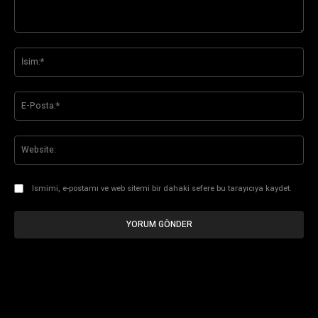
Yorum:
İsi
E-
Pos
Web
Ismimi, e-postamı ve web sitemi bir dahaki sefere bu tarayıcıya kaydet.