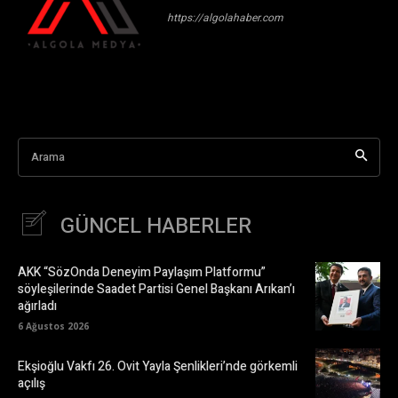
https://algolahaber.com
Arama
GÜNCEL HABERLER
AKK “SözOnda Deneyim Paylaşım Platformu”
söyleşilerinde Saadet Partisi Genel Başkanı Arıkan’ı
ağırladı
6 Ağustos 2026
Ekşioğlu Vakfı 26. Ovit Yayla Şenlikleri’nde görkemli
açılış