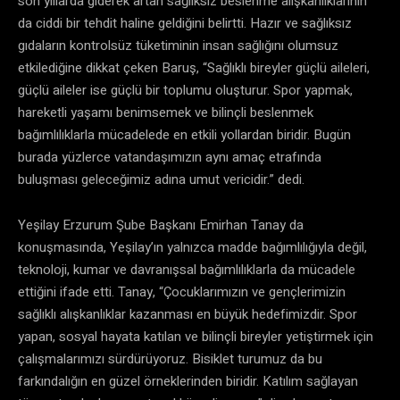
son yıllarda giderek artan sağlıksız beslenme alışkanlıklarının
da ciddi bir tehdit haline geldiğini belirtti. Hazır ve sağlıksız
gıdaların kontrolsüz tüketiminin insan sağlığını olumsuz
etkilediğine dikkat çeken Baruş, “Sağlıklı bireyler güçlü aileleri,
güçlü aileler ise güçlü bir toplumu oluşturur. Spor yapmak,
hareketli yaşamı benimsemek ve bilinçli beslenmek
bağımlılıklarla mücadelede en etkili yollardan biridir. Bugün
burada yüzlerce vatandaşımızın aynı amaç etrafında
buluşması geleceğimiz adına umut vericidir.” dedi.
Yeşilay Erzurum Şube Başkanı Emirhan Tanay da
konuşmasında, Yeşilay’ın yalnızca madde bağımlılığıyla değil,
teknoloji, kumar ve davranışsal bağımlılıklarla da mücadele
ettiğini ifade etti. Tanay, “Çocuklarımızın ve gençlerimizin
sağlıklı alışkanlıklar kazanması en büyük hedefimizdir. Spor
yapan, sosyal hayata katılan ve bilinçli bireyler yetiştirmek için
çalışmalarımızı sürdürüyoruz. Bisiklet turumuz da bu
farkındalığın en güzel örneklerinden biridir. Katılım sağlayan