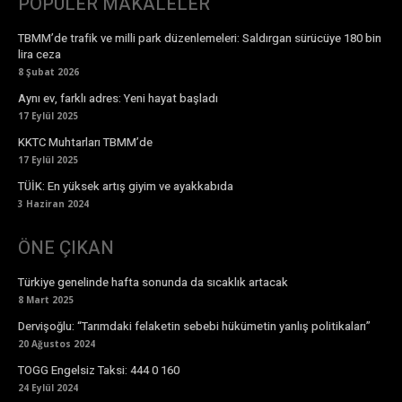
POPÜLER MAKALELER
TBMM’de trafik ve milli park düzenlemeleri: Saldırgan sürücüye 180 bin
lira ceza
8 Şubat 2026
Aynı ev, farklı adres: Yeni hayat başladı
17 Eylül 2025
KKTC Muhtarları TBMM’de
17 Eylül 2025
TÜİK: En yüksek artış giyim ve ayakkabıda
3 Haziran 2024
ÖNE ÇIKAN
Türkiye genelinde hafta sonunda da sıcaklık artacak
8 Mart 2025
Dervişoğlu: “Tarımdaki felaketin sebebi hükümetin yanlış politikaları”
20 Ağustos 2024
TOGG Engelsiz Taksi: 444 0 160
24 Eylül 2024