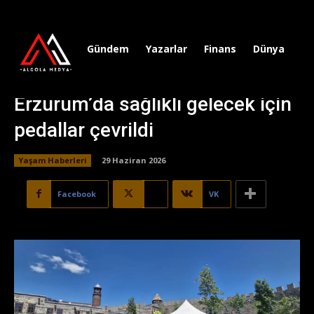
Gündem
Yazarlar
Finans
Dünya
Sp
Erzurum’da sağlıklı gelecek için
pedallar çevrildi
Yaşam Haberleri
29 Haziran 2026
Facebook
X
VK