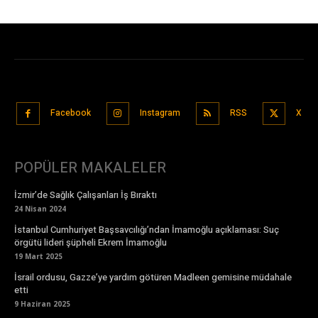
Facebook
Instagram
RSS
X
POPÜLER MAKALELER
İzmir’de Sağlık Çalışanları İş Bıraktı
24 Nisan 2024
İstanbul Cumhuriyet Başsavcılığı’ndan İmamoğlu açıklaması: Suç
örgütü lideri şüpheli Ekrem İmamoğlu
19 Mart 2025
İsrail ordusu, Gazze’ye yardım götüren Madleen gemisine müdahale
etti
9 Haziran 2025