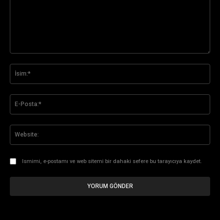
Yorum:
İsi
E-
Pos
Web
Ismimi, e-postamı ve web sitemi bir dahaki sefere bu tarayıcıya kaydet.