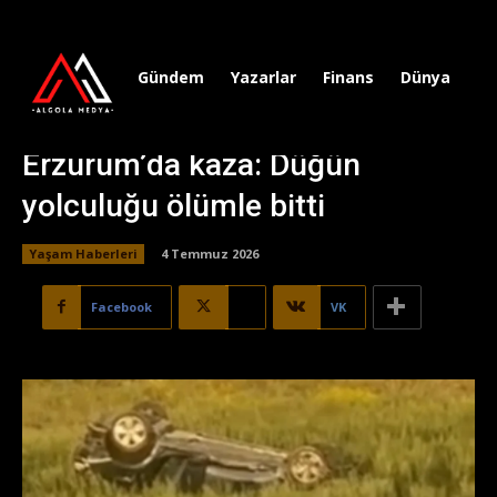
Gündem
Yazarlar
Finans
Dünya
Sp
Erzurum’da kaza: Düğün
yolculuğu ölümle bitti
Yaşam Haberleri
4 Temmuz 2026
Facebook
X
VK