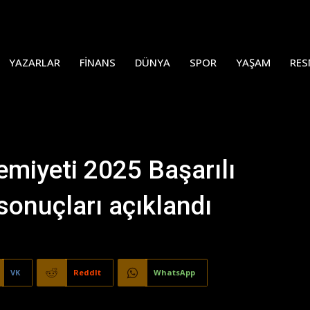
YAZARLAR
FINANS
DÜNYA
SPOR
YAŞAM
RES
emiyeti 2025 Başarılı
sonuçları açıklandı
VK
ReddIt
WhatsApp