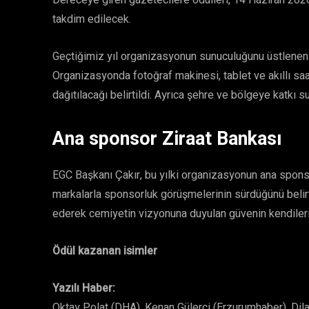
Dereceye giren gazetecilere ödülleri, 14 Haziran 202
takdim edilecek.
Geçtiğimiz yıl organizasyonun sunuculuğunu üstlenen 
Organizasyonda fotoğraf makinesi, tablet ve akıllı saat
dağıtılacağı belirtildi. Ayrıca şehre ve bölgeye katkı su
Ana sponsor Ziraat Bankası
EGC Başkanı Çakır, bu yılki organizasyonun ana sponsor
markalarla sponsorluk görüşmelerinin sürdüğünü belir
ederek cemiyetin vizyonuna duyulan güvenin kendilerini
Ödül kazanan isimler
Yazılı Haber:
Oktay Polat (DHA), Kenan Gülerci (Erzurumhaber), Dil