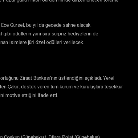
6 Pazar günü Hilton Garden Inn’de düzenlenecek törenle
Ece Gürsel, bu yıl da gecede sahne alacak.
 gibi ödüllerin yanı sıra sürpriz hediyelerin de
nan isimlere jüri özel ödülleri verilecek.
luğunu Ziraat Bankası’nın üstlendiğini açıkladı. Yerel
ten Çakır, destek veren tüm kurum ve kuruluşlara teşekkür
 motive ettiğini ifade etti.
an Coşkun (Günebakış), Dilara Polat (Günebakış)