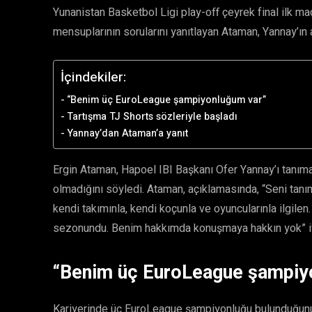
Yunanistan Basketbol Ligi play-off çeyrek final ilk m
mensuplarının sorularını yanıtlayan Ataman, Yannay’ın a
İçindekiler:
“Benim üç EuroLeague şampiyonluğum var”
Tartışma TJ Shorts sözleriyle başladı
Yannay’dan Ataman’a yanıt
Ergin Ataman, Hapoel IBI Başkanı Ofer Yannay’ı tanıma
olmadığını söyledi. Ataman, açıklamasında, “Seni tanı
kendi takımınla, kendi koçunla ve oyuncularınla ilgilen
sezonundu. Benim hakkımda konuşmaya hakkın yok” ifa
“Benim üç EuroLeague şampiy
Kariyerinde üç EuroLeague şampiyonluğu bulunduğunu h