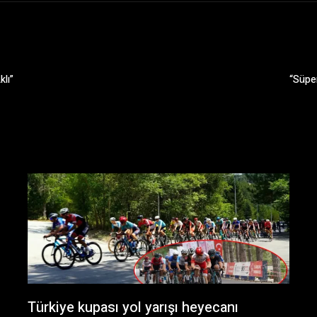
klı”
“Süper
Türkiye kupası yol yarışı heyecanı