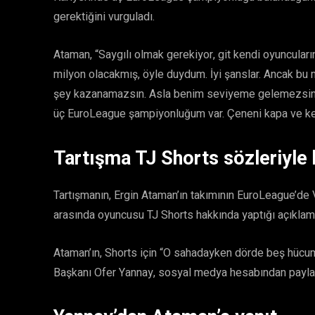
gerektiğini vurguladı.
Ataman, “Saygılı olmak gerekiyor, git kendi oyuncular
milyon olacakmış, öyle duydum. İyi şanslar. Ancak bu m
şey kazanamazsın. Asla benim seviyeme gelemezsin. 
üç EuroLeague şampiyonluğum var. Çeneni kapa ve ken
Tartışma TJ Shorts sözleriyle 
Tartışmanın, Ergin Ataman’ın takımının EuroLeague’de V
arasında oyuncusu TJ Shorts hakkında yaptığı açıklamal
Ataman’ın, Shorts için “O sahadayken dörde beş hücum
Başkanı Ofer Yannay, sosyal medya hesabından payla