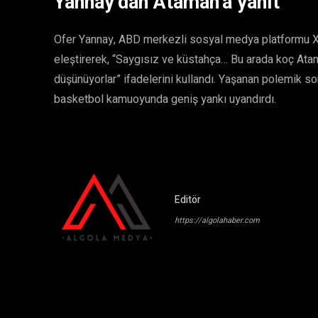
Yannay’dan Ataman’a yanıt
Ofer Yannay, ABD merkezli sosyal medya platformu X 
eleştirerek, “Saygısız ve küstahça… Bu arada koç Ata
düşünüyorlar” ifadelerini kullandı. Yaşanan polemik so
basketbol kamuoyunda geniş yankı uyandırdı.
Editör
https://algolahaber.com