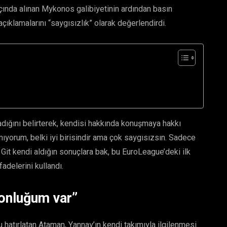
açında alınan Mykonos galibiyetinin ardından basın
çıklamalarını “saygısızlık” olarak değerlendirdi.
dığını belirterek, kendisi hakkında konuşmaya hakkı
mıyorum, belki iyi birisindir ama çok saygısızsın. Sadece
. Git kendi aldığın sonuçlara bak, bu EuroLeague’deki ilk
delerini kullandı.
onluğum var”
atırlatan Ataman, Yannay’ın kendi takımıyla ilgilenmesi