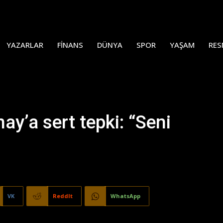
YAZARLAR
FINANS
DÜNYA
SPOR
YAŞAM
RES
y’a sert tepki: “Seni
VK
ReddIt
WhatsApp