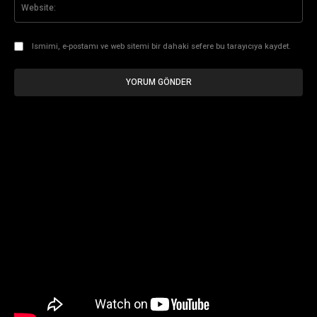
Web
Ismimi, e-postamı ve web sitemi bir dahaki sefere bu tarayıcıya kaydet.