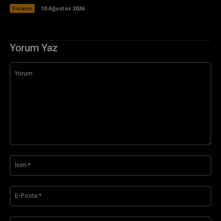
Finans
10 Ağustos 2026
Yorum Yaz
Yorum:
İsi
E-
Pos