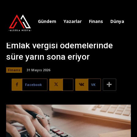
Gündem
Yazarlar
Finans
Dünya
Sp
Emlak vergisi ödemelerinde
süre yarın sona eriyor
Finans
31 Mayıs 2026
Facebook
X
VK