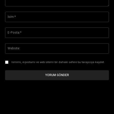
Yorum:
İsi
E-
Pos
Web
Ismimi, e-postamı ve web sitemi bir dahaki sefere bu tarayıcıya kaydet.