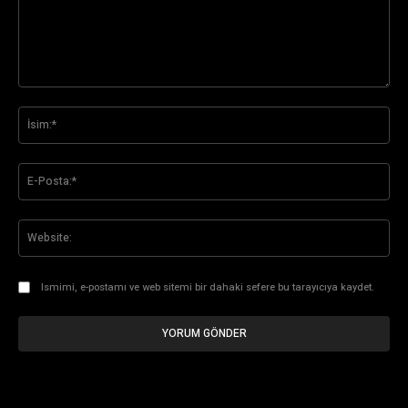
Yorum:
İsi
E-
Pos
Web
Ismimi, e-postamı ve web sitemi bir dahaki sefere bu tarayıcıya kaydet.