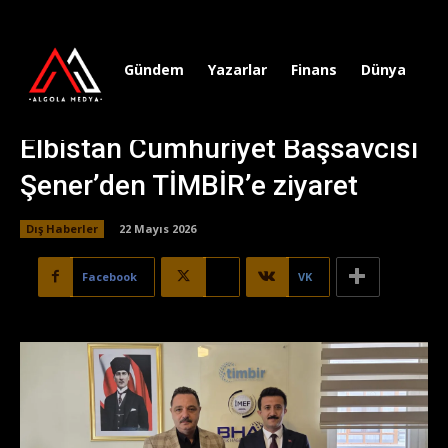
Gündem
Yazarlar
Finans
Dünya
Sp
Elbistan Cumhuriyet Başsavcısı
Şener’den TİMBİR’e ziyaret
Dış Haberler
22 Mayıs 2026
Facebook
X
VK