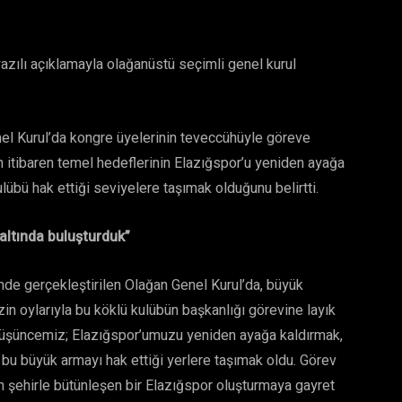
azılı açıklamayla olağanüstü seçimli genel kurul
nel Kurul’da kongre üyelerinin teveccühüyle göreve
an itibaren temel hedeflerinin Elazığspor’u yeniden ayağa
lübü hak ettiği seviyelere taşımak olduğunu belirtti.
altında buluşturduk”
nde gerçekleştirilen Olağan Genel Kurul’da, büyük
n oylarıyla bu köklü kulübün başkanlığı görevine layık
 düşüncemiz; Elazığspor’umuzu yeniden ayağa kaldırmak,
bu büyük armayı hak ettiği yerlere taşımak oldu. Görev
 şehirle bütünleşen bir Elazığspor oluşturmaya gayret