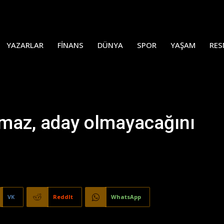
YAZARLAR
FINANS
DÜNYA
SPOR
YAŞAM
RES
lmaz, aday olmayacağını
VK
ReddIt
WhatsApp