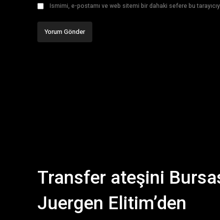
Ismimi, e-postamı ve web sitemi bir dahaki sefere bu tarayıcıy