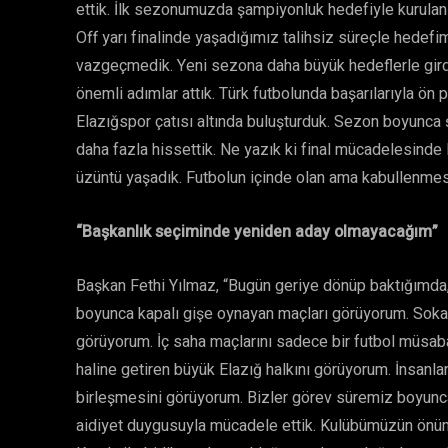
ettik. İlk sezonumuzda şampiyonluk hedefiyle kurulan
Off yarı finalinde yaşadığımız talihsiz süreçle hede
vazgeçmedik. Yeni sezona daha büyük hedeflerle girdi
önemli adımlar attık. Türk futbolunda başarılarıyla ön
Elazığspor çatısı altında buluşturduk. Sezon boyunca
daha fazla hissettik. Ne yazık ki final mücadelesinde
üzüntü yaşadık. Futbolun içinde olan ama kabullenmesi 
“Başkanlık seçiminde yeniden aday olmayacağım”
Başkan Fethi Yılmaz, “Bugün geriye dönüp baktığımda,
boyunca kapalı gişe oynayan maçları görüyorum. Soka
görüyorum. İç saha maçlarını sadece bir futbol müsab
haline getiren büyük Elazığ halkını görüyorum. İnsanla
birleşmesini görüyorum. Bizler görev süremiz boyunc
aidiyet duygusuyla mücadele ettik. Kulübümüzün önüm