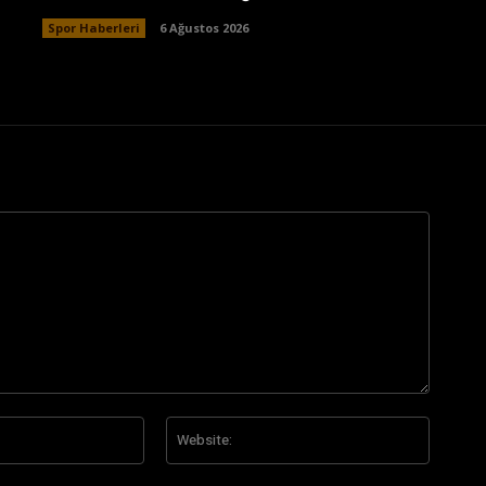
Spor Haberleri
6 Ağustos 2026
E-
Website
Posta:*