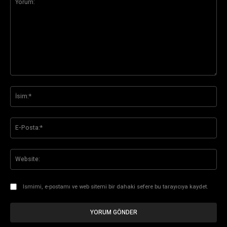
Yorum:
İsi
E-
Pos
Web
Ismimi, e-postamı ve web sitemi bir dahaki sefere bu tarayıcıya kaydet.