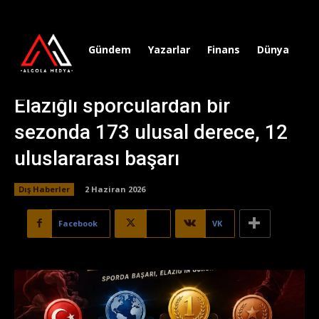
Gündem
Yazarlar
Finans
Dünya
Sp
Elazığlı sporculardan bir
sezonda 173 ulusal derece, 12
uluslararası başarı
Dış Haberler
2 Haziran 2026
Facebook
X
VK