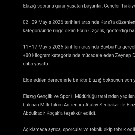
Elazığ sporuna gurur yaşatan başarılar, Gençler Türki
02–09 Mayıs 2026 tarihleri arasında Kars’ta düzenle
kategorisinde ringe çıkan Ecrin Özçelik, gösterdiği ba
11–17 Mayıs 2026 tarihleri arasında Bayburt’ta gerçe
+80 kilogram kategorisinde mücadele eden Zeynep Dem
daha yaşattı.
Elde edilen derecelerle birlikte Elazığ boksunun son yı
Elazığ Gençlik ve Spor İl Müdürlüğü tarafından yapıla
bulunan Milli Takım Antrenörü Atalay Şenbakar ile Ela
Abdulkadir Koçak’a teşekkür edildi.
Açıklamada ayrıca, sporcular ve teknik ekip tebrik edil