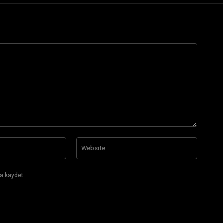
E-
Website
Posta:*
a kaydet.