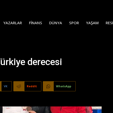
YAZARLAR
FINANS
DÜNYA
SPOR
YAŞAM
RES
Türkiye derecesi
VK
ReddIt
WhatsApp