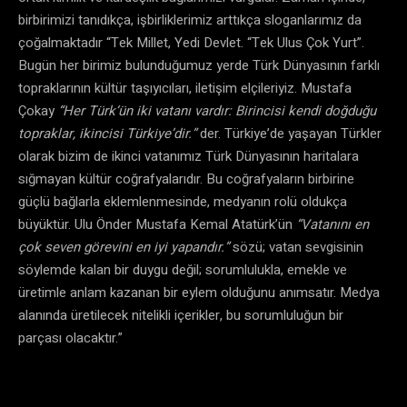
birbirimizi tanıdıkça, işbirliklerimiz arttıkça sloganlarımız da
çoğalmaktadır “Tek Millet, Yedi Devlet. “Tek Ulus Çok Yurt”.
Bugün her birimiz bulunduğumuz yerde Türk Dünyasının farklı
topraklarının kültür taşıyıcıları, iletişim elçileriyiz. Mustafa
Çokay
“
Her Türk
‘
ün iki vatanı vardır
: Birincisi kendi doğduğu
topraklar, ikincisi Türkiye’dir.”
der. Türkiye’de yaşayan Türkler
olarak bizim de ikinci vatanımız Türk Dünyasının haritalara
sığmayan kültür coğrafyalarıdır. Bu coğrafyaların birbirine
güçlü bağlarla eklemlenmesinde, medyanın rolü oldukça
büyüktür. Ulu Önder Mustafa Kemal Atatürk’ün
“Vatanını en
çok seven görevini en iyi yapandır.”
sözü; vatan sevgisinin
söylemde kalan bir duygu değil; sorumlulukla, emekle ve
üretimle anlam kazanan bir eylem olduğunu anımsatır. Medya
alanında üretilecek nitelikli içerikler, bu sorumluluğun bir
parçası olacaktır.”