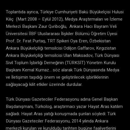
Toplantıda ayrıca, Türkiye Cumhuriyeti Bakü Büyükelçisi Hulusi
Kılıç (Mart 2008 – Eylül 2012), Medya Araştırmaları ve İzleme
Merkezi Başkanı Zaur Qəriboğlu, Ankara Hacı Bayram Veli
Üniversitesi İİBF Uluslararası İlişkiler Bölümü Öğretim Üyesi
Prof. Dr. Fırat Purtaş, TRT Spikeri Oya Eren, Özbekistan
Ankara Büyükelçiliği temsilcisi Odiljon Gaffarov, Kırgızistan
Ankara Büyükelçiliği temsilcisi Ulan Maksadov, Türk Dünyası
Sivil Toplum İşbirliği Derneğinin (TÜRKSİT) Yönetim Kurulu
Başkanı Kemal Kurnaz… söz alarak Türk Dünyasında Medya
ve İletişimin taşıdığı önem ve geliştirilecek işbirliklerinin
sağlayacağı kilit etkiler üzerinde durdular.
Türk Dünyası Gazeteciler Federasyonu adına Genel Başkan
Başdanışmanı, Türkolog, araştırmacı yazar Hayat Aras katılım
sağladı. Hayat Aras yatığı konuşmada şunları söyledi: Türk
Dünyası Gazeteciler Federasyonu, 2014 yılında Ankara
merkezli kurulan ve kurulduğu tarihten bugüne faaliyetlerini