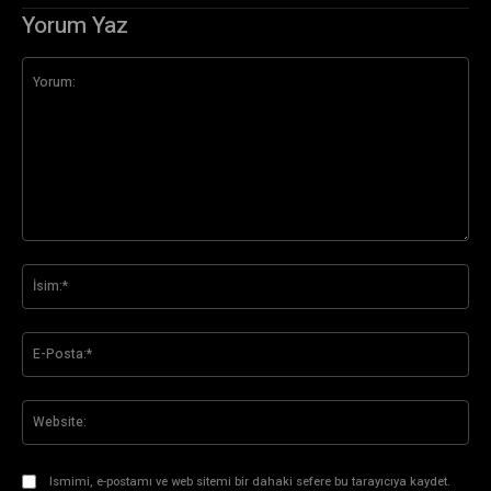
Yorum Yaz
Yorum:
İsi
E-
Pos
Web
Ismimi, e-postamı ve web sitemi bir dahaki sefere bu tarayıcıya kaydet.