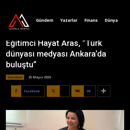
Gündem
Yazarlar
Finans
Dünya
Sp
Eğitimci Hayat Aras, ”Türk
dünyası medyası Ankara’da
buluştu”
Gündem
25 Mayıs 2026
Facebook
X
VK