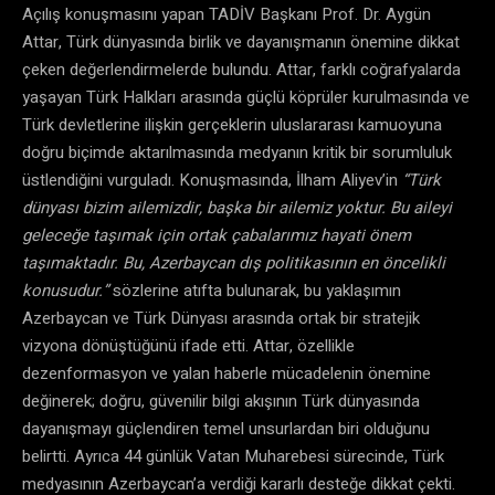
Açılış konuşmasını yapan TADİV Başkanı Prof. Dr. Aygün
Attar, Türk dünyasında birlik ve dayanışmanın önemine dikkat
çeken değerlendirmelerde bulundu. Attar, farklı coğrafyalarda
yaşayan Türk Halkları arasında güçlü köprüler kurulmasında ve
Türk devletlerine ilişkin gerçeklerin uluslararası kamuoyuna
doğru biçimde aktarılmasında medyanın kritik bir sorumluluk
üstlendiğini vurguladı. Konuşmasında, İlham Aliyev’in
“Türk
dünyası bizim ailemizdir, başka bir ailemiz yoktur. Bu aileyi
geleceğe taşımak için ortak çabalarımız hayati önem
taşımaktadır. Bu, Azerbaycan dış politikasının en öncelikli
konusudur.”
sözlerine atıfta bulunarak, bu yaklaşımın
Azerbaycan ve Türk Dünyası arasında ortak bir stratejik
vizyona dönüştüğünü ifade etti. Attar, özellikle
dezenformasyon ve yalan haberle mücadelenin önemine
değinerek; doğru, güvenilir bilgi akışının Türk dünyasında
dayanışmayı güçlendiren temel unsurlardan biri olduğunu
belirtti. Ayrıca 44 günlük Vatan Muharebesi sürecinde, Türk
medyasının Azerbaycan’a verdiği kararlı desteğe dikkat çekti.