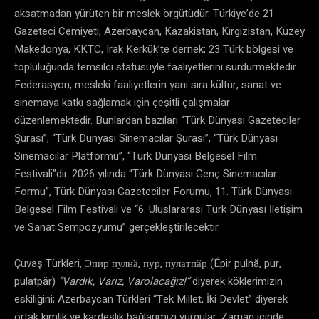
aksatmadan yürüten bir meslek örgütüdür. Türkiye’de 21
Gazeteci Cemiyeti; Azerbaycan, Kazakistan, Kırgızistan, Kuzey
Makedonya, KKTC, Irak Kerkük’te dernek; 23 Türk bölgesi ve
topluluğunda temsilci statüsüyle faaliyetlerini sürdürmektedir.
Federasyon, mesleki faaliyetlerin yanı sıra kültür, sanat ve
sinemaya katkı sağlamak için çeşitli çalışmalar
düzenlemektedir. Bunlardan bazıları “Türk Dünyası Gazeteciler
Şurası”, “Türk Dünyası Sinemacılar Şurası”, “Türk Dünyası
Sinemacılar Platformu”, “Türk Dünyası Belgesel Film
Festivali”dir. 2026 yılında “Türk Dünyası Genç Sinemacılar
Formu”, Türk Dünyası Gazeteciler Forumu, 11. Türk Dünyası
Belgesel Film Festivali ve “6. Uluslararası Türk Dünyası İletişim
ve Sanat Sempozyumu” gerçekleştirilecektir.
Çuvaş Türkleri, Эпир пулнӑ, пур, пулатпӑр (Épir pulnă, pur,
pulatpăr)
“Vardık, Varız, Varolacağız!”
diyerek köklerimizin
eskiliğini; Azerbaycan Türkleri “Tek Millet, İki Devlet” diyerek
ortak kimlik ve kardeşlik bağlarımızı vurgular. Zaman içinde,