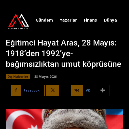
Gündem
Yazarlar
Finans
Dünya
Sp
Eğitimci Hayat Aras, 28 Mayıs:
1918’den 1992’ye-
bağımsızlıktan umut köprüsüne
Dış Haberler
28 Mayıs 2026
Facebook
X
VK