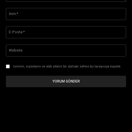
Yorum:
İsi
E-
Pos
Web
Ismimi, e-postamı ve web sitemi bir dahaki sefere bu tarayıcıya kaydet.