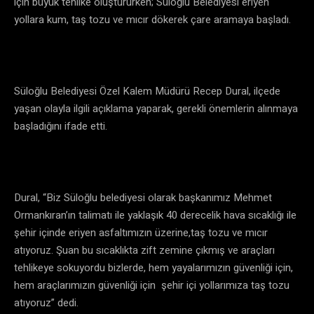
için büyük tehlike oluştururken; Süloğlu Belediyesi eriyen
yollara kum, taş tozu ve mıcır dökerek çare aramaya başladı.
Süloğlu Belediyesi Özel Kalem Müdürü Recep Dural, ilçede
yaşan olayla ilgili açıklama yaparak, gerekli önemlerin alınmaya
başladığını ifade etti.
Dural, “Biz Süloğlu belediyesi olarak başkanımız Mehmet
Ormankıran’ın talimatı ile yaklaşık 40 derecelik hava sıcaklığı ile
şehir içinde eriyen asfaltımızın üzerine,taş tozu ve mıcır
atıyoruz. Şuan bu sıcaklıkta zift zemine çıkmış ve araçları
tehlikeye sokuyordu bizlerde, hem yayalarımızın güvenliği için,
hem araçlarımızın güvenliği için şehir içi yollarımıza taş tozu
atıyoruz” dedi.