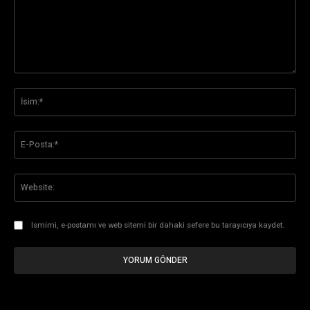
Yorum:
İsi
E-
Pos
Web
Ismimi, e-postamı ve web sitemi bir dahaki sefere bu tarayıcıya kaydet.