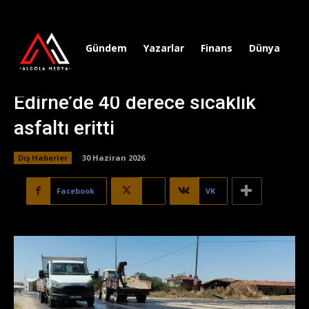
Gündem
Yazarlar
Finans
Dünya
Sp
Edirne’de 40 derece sıcaklık
asfaltı eritti
Dış Haberler
30 Haziran 2026
Facebook
X
VK