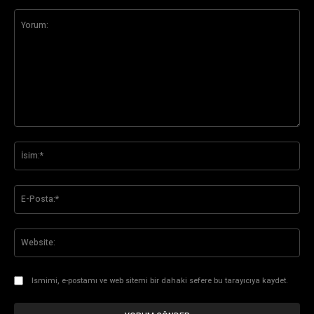
Yorum:
İsi
E-
Pos
Web
Ismimi, e-postamı ve web sitemi bir dahaki sefere bu tarayıcıya kaydet.