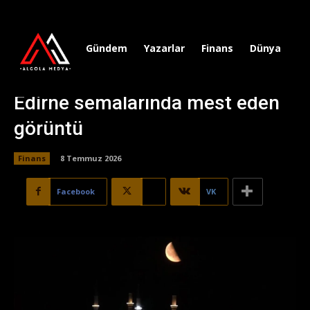
Gündem
Yazarlar
Finans
Dünya
Sp
Edirne semalarında mest eden
görüntü
Finans
8 Temmuz 2026
Facebook
X
VK