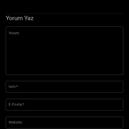
Yorum Yaz
Yorum:
İsi
E-
Pos
Web