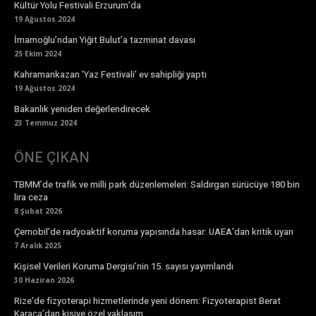
Kültür Yolu Festivali Erzurum’da
19 Ağustos 2024
İmamoğlu’ndan Yiğit Bulut’a tazminat davası
25 Ekim 2024
Kahramankazan ’Yaz Festivali’ ev sahipliği yaptı
19 Ağustos 2024
Bakanlık yeniden değerlendirecek
23 Temmuz 2024
ÖNE ÇIKAN
TBMM’de trafik ve milli park düzenlemeleri: Saldırgan sürücüye 180 bin
lira ceza
8 Şubat 2026
Çernobil’de radyoaktif koruma yapısında hasar: UAEA’dan kritik uyarı
7 Aralık 2025
Kişisel Verileri Koruma Dergisi’nin 15. sayısı yayımlandı
30 Haziran 2026
Rize’de fizyoterapi hizmetlerinde yeni dönem: Fizyoterapist Berat
Karaca’dan kişiye özel yaklaşım