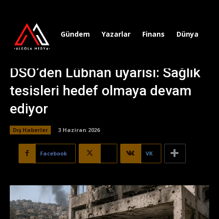
Gündem
Yazarlar
Finans
Dünya
Sp
DSÖ’den Lübnan uyarısı: Sağlık
tesisleri hedef olmaya devam
ediyor
Dış Haberler
3 Haziran 2026
Facebook
X
VK