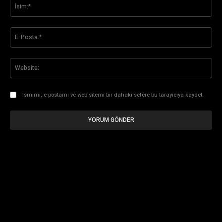
İsi
E-
Pos
Web
Ismimi, e-postamı ve web sitemi bir dahaki sefere bu tarayıcıya kaydet.