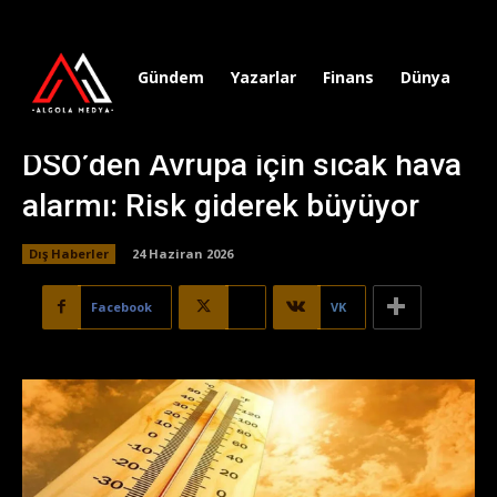
Gündem
Yazarlar
Finans
Dünya
Sp
DSÖ’den Avrupa için sıcak hava
alarmı: Risk giderek büyüyor
Dış Haberler
24 Haziran 2026
Facebook
X
VK