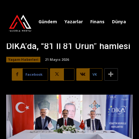
Gündem
Yazarlar
Finans
Dünya
Sp
DİKA’da, “81 İl 81 Ürün” hamlesi
Yaşam Haberleri
21 Mayıs 2026
Facebook
X
VK