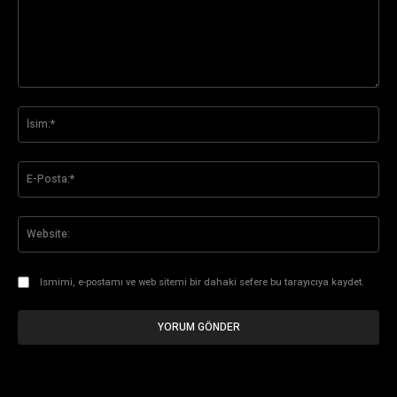
Yorum:
İsi
E-
Pos
Web
Ismimi, e-postamı ve web sitemi bir dahaki sefere bu tarayıcıya kaydet.