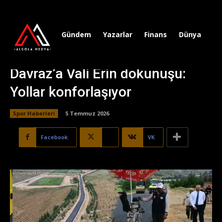
Gündem
Yazarlar
Finans
Dünya
Sp
Davraz’a Vali Erin dokunuşu:
Yollar konforlaşıyor
Spor Haberleri
5 Temmuz 2026
Facebook
X
VK