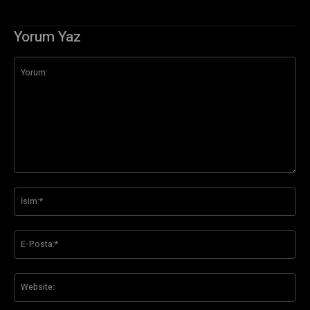
Yorum Yaz
Yorum:
İsi
E-
Pos
Web