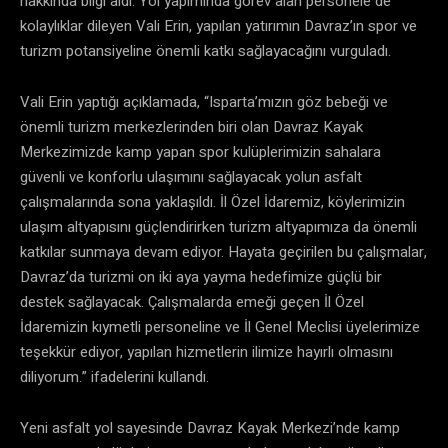
hakkında bilgi aldı. Yol yapımında görev alan personele de
kolaylıklar dileyen Vali Erin, yapılan yatırımın Davraz’ın spor ve
turizm potansiyeline önemli katkı sağlayacağını vurguladı.
Vali Erin yaptığı açıklamada, “Isparta’mızın göz bebeği ve
önemli turizm merkezlerinden biri olan Davraz Kayak
Merkezimizde kamp yapan spor kulüplerimizin sahalara
güvenli ve konforlu ulaşımını sağlayacak yolun asfalt
çalışmalarında sona yaklaşıldı. İl Özel İdaremiz, köylerimizin
ulaşım altyapısını güçlendirirken turizm altyapımıza da önemli
katkılar sunmaya devam ediyor. Hayata geçirilen bu çalışmalar,
Davraz’da turizmi on iki aya yayma hedefimize güçlü bir
destek sağlayacak. Çalışmalarda emeği geçen İl Özel
İdaremizin kıymetli personeline ve İl Genel Meclisi üyelerimize
teşekkür ediyor, yapılan hizmetlerin ilimize hayırlı olmasını
diliyorum.” ifadelerini kullandı.
Yeni asfalt yol sayesinde Davraz Kayak Merkezi’nde kamp