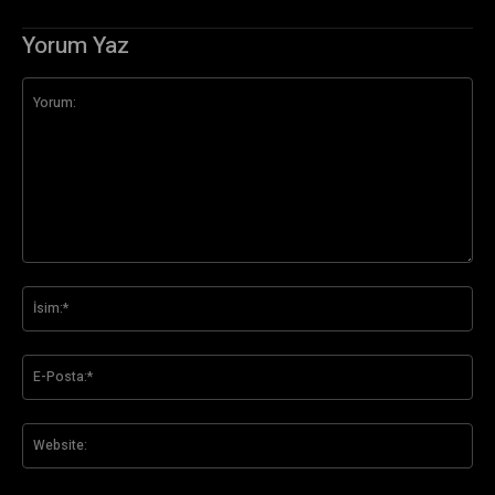
Yorum Yaz
Yorum:
İsi
E-
Pos
Web