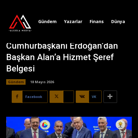
Gündem
Yazarlar
Finans
Dünya
Sp
Cumhurbaşkanı Erdoğan’dan
Başkan Alan’a Hizmet Şeref
Belgesi
Gündem
18 Mayıs 2026
Facebook
X
VK