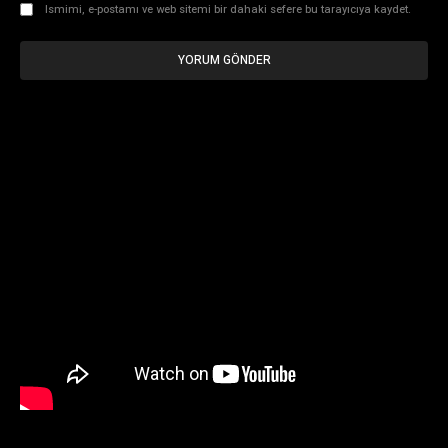
Ismimi, e-postamı ve web sitemi bir dahaki sefere bu tarayıcıya kaydet.