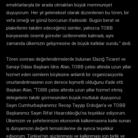
emektarlarıyla bir arada olmaktan büyük memnuniyet
duyuyorum. Her yıl geleneksel olarak düzenlenen bu tören, bir
vefa örneği ve gönül borcunun ifadesidir. Bugün berat ve
plaketlerini takdim edeceğimiz isimler, yalnızca TOBB
bünyesinde önemli görevler üstlenmekle kalmadı, aynı
zamanda ülkemizin gelişmesine de büyük katkılar sundu.” dedi.
Tören sonrası değerlendirmelerde bulunan Elazığ Ticaret ve
Sanayi Odası Başkanı İdris Alan, TOBB çatısı altında uzun yıllar
hizmet eden isimlerin böylesine anlamlı bir organizasyonla
onurlandırılmasının son derece kıymetli olduğunu ifade etti.
Başkan Alan, “TOBB çatısı altında uzun yıllar hizmet etmiş
delegelerin takdir görmesinden büyük mutluluk duyuyoruz.
Sayın Cumhurbaşkanımız Recep Tayyip Erdoğan’a ve TOBB
Başkanımız Sayın Rifat Hisarcıklıoğlu’na teşekkür ediyorum.
Ülkemizin ve şehirlerimizin ekonomik kalkınmasına katkı sunan
iş dünyamızın değerli temsilcilerine de ayrıca teşekkür
ediyorum. Türkiye’nin güçlenmesi ve kalkınması için birlik ve