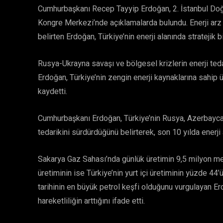
Cumhurbaşkanı Recep Tayyip Erdoğan, 2. İstanbul Doğa
Kongre Merkezi’nde açıklamalarda bulundu. Enerji arz g
belirten Erdoğan, Türkiye’nin enerji alanında strateji
Rusya-Ukrayna savaşı ve bölgesel krizlerin enerji ted
Erdoğan, Türkiye’nin zengin enerji kaynaklarına sahip ü
kaydetti.
Cumhurbaşkanı Erdoğan, Türkiye’nin Rusya, Azerbaycan 
tedarikini sürdürdüğünü belirterek, son 10 yılda enerji a
Sakarya Gaz Sahası’nda günlük üretimin 9,5 milyon met
üretiminin ise Türkiye’nin yurt içi üretiminin yüzde 44’
tarihinin en büyük petrol keşfi olduğunu vurgulayan E
hareketliliğin arttığını ifade etti.