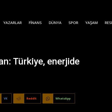
YAZARLAR
FINANS
DÜNYA
SPOR
YAŞAM
RES
: Türkiye, enerjide
VK
ReddIt
WhatsApp