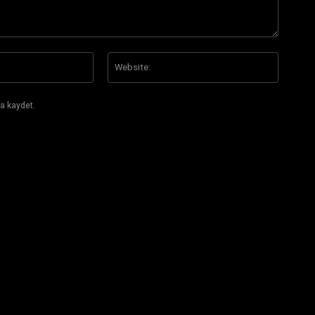
E-
Website
Posta:*
a kaydet.