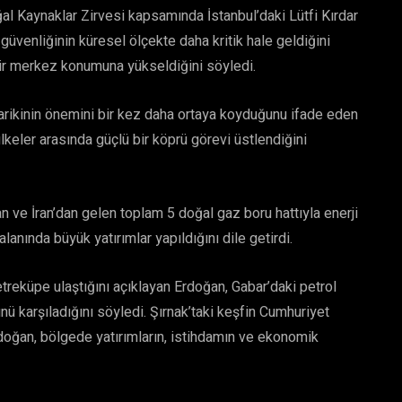
l Kaynaklar Zirvesi kapsamında İstanbul’daki Lütfi Kırdar
üvenliğinin küresel ölçekte daha kritik hale geldiğini
k bir merkez konumuna yükseldiğini söyledi.
arikinin önemini bir kez daha ortaya koyduğunu ifade eden
lkeler arasında güçlü bir köprü görevi üstlendiğini
ve İran’dan gelen toplam 5 doğal gaz boru hattıyla enerji
lanında büyük yatırımlar yapıldığını dile getirdi.
reküpe ulaştığını açıklayan Erdoğan, Gabar’daki petrol
ünü karşıladığını söyledi. Şırnak’taki keşfin Cumhuriyet
rdoğan, bölgede yatırımların, istihdamın ve ekonomik