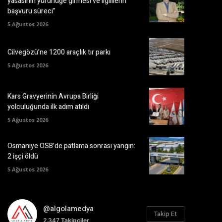
yasasının yürürlüğe girmesi ve ilgililerin
başvuru süreci”
5 Ağustos 2026
Cilvegözü’ne 1200 araçlık tır parkı
5 Ağustos 2026
Kars Gravyerinin Avrupa Birliği
yolculuğunda ilk adım atıldı
5 Ağustos 2026
Osmaniye OSB’de patlama sonrası yangın:
2 işçi öldü
5 Ağustos 2026
@algolamedya
Takip Et
2.347
Takipçiler