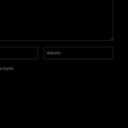
E-
Website
Posta:*
a kaydet.