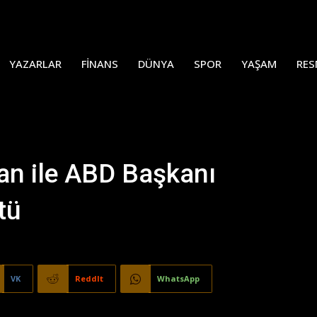
YAZARLAR
FINANS
DÜNYA
SPOR
YAŞAM
RES
n ile ABD Başkanı
tü
VK
ReddIt
WhatsApp