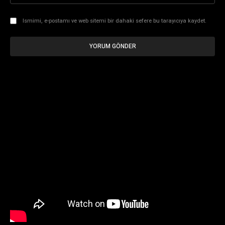
Ismimi, e-postamı ve web sitemi bir dahaki sefere bu tarayıcıya kaydet.