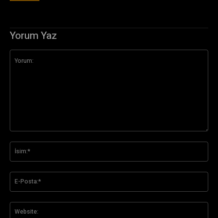
Yorum Yaz
Yorum:
İsi
E-
Pos
Web