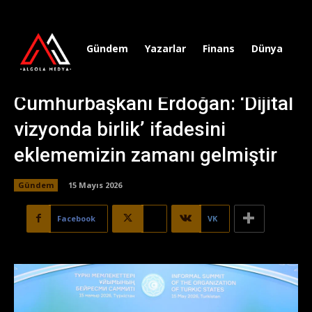
Gündem
Yazarlar
Finans
Dünya
Sp
Cumhurbaşkanı Erdoğan: ‘Dijital
vizyonda birlik’ ifadesini
eklememizin zamanı gelmiştir
Gündem
15 Mayıs 2026
Facebook
X
VK