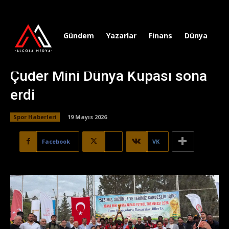
Gündem
Yazarlar
Finans
Dünya
Sp
Çuder Mini Dünya Kupası sona
erdi
Spor Haberleri
19 Mayıs 2026
Facebook
X
VK