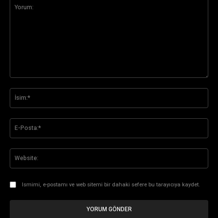
Yorum:
İsi
E-
Pos
Web
Ismimi, e-postamı ve web sitemi bir dahaki sefere bu tarayıcıya kaydet.