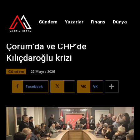
Gündem
Yazarlar
Finans
Dünya
Sp
Çorum’da ve CHP’de
Kılıçdaroğlu krizi
Gündem
22 Mayıs 2026
Facebook
X
VK