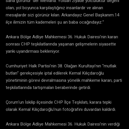
sana görünür’ der Mevlâna. Yoldan ziyade yolculuktur değerli
olan; yol boyunca karşılaştığınız insanlardır ve alınan
mesajlardır sizi görünür kılan. Arkandayız Genel Başkanım.14
ilçe ilimizin tüm kademeleri şu an baba ocağındayız.”
Ankara Bölge Adliye Mahkemesi 36. Hukuk Dairesi’nin kararı
sonrası CHP teşkilatlarında yaşanan gelişmelerin siyasette
yankı uyandırması bekleniyor.
Cumhuriyet Halk Partisi’nin 38. Olağan Kurultayı’nın “mutlak
butlan” gerekçesiyle iptal edilerek Kemal Kılıçdaroğlu
yönetiminin görevi devralmasına yönelik mahkeme kararı, parti
teşkilatlarında tartışmaları beraberinde getirdi.
Çorum’un İskilip ilçesinde CHP İlçe Teşkilatı, karara tepki
olarak Kemal Kılıçdaroğlu’nun fotoğrafını duvardan kaldırdı.
Ankara Bölge Adliye Mahkemesi 36. Hukuk Dairesi’nin verdiği