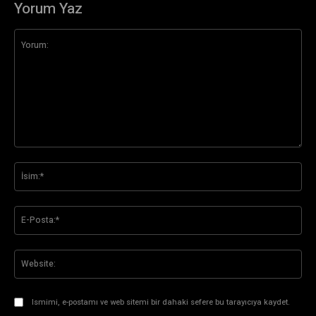
Yorum Yaz
Yorum:
İsi
E-
Pos
Web
Ismimi, e-postamı ve web sitemi bir dahaki sefere bu tarayıcıya kaydet.