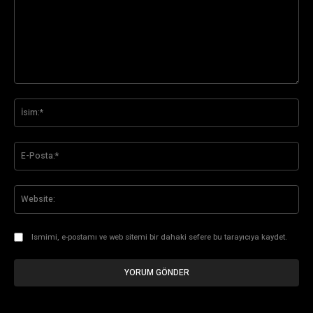
Yorum:
İsi
E-
Pos
Web
Ismimi, e-postamı ve web sitemi bir dahaki sefere bu tarayıcıya kaydet.