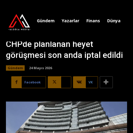
Gündem
Yazarlar
Finans
Dünya
Sp
CHPde planlanan heyet
görüşmesi son anda iptal edildi
Gündem
24 Mayıs 2026
Facebook
X
VK