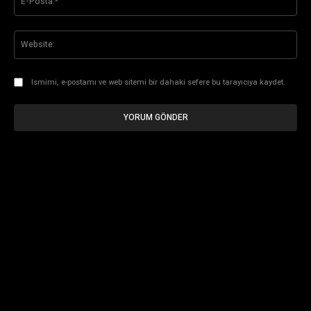
Pos
Web
Ismimi, e-postamı ve web sitemi bir dahaki sefere bu tarayıcıya kaydet.