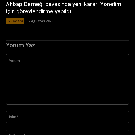
Ahbap Derneği davasında yeni karar: Yönetim
için görevlendirme yapıldı
Gündem
7 Ağustos 2026
Yorum Yaz
Yorum:
İsi
E-