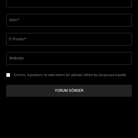
Yorum:
İsi
E-
Pos
Web
Ismimi, e-postamı ve web sitemi bir dahaki sefere bu tarayıcıya kaydet.