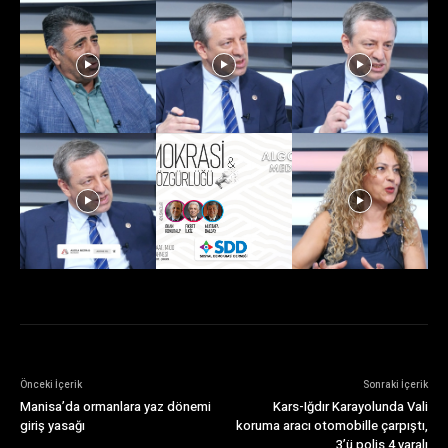
Önceki İçerik
Sonraki İçerik
Manisa’da ormanlara yaz dönemi
Kars-Iğdır Karayolunda Vali
giriş yasağı
koruma aracı otomobille çarpıştı,
3’ü polis 4 yaralı