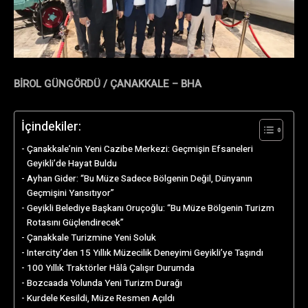
BİROL GÜNGÖRDÜ / ÇANAKKALE – BHA
İçindekiler:
Çanakkale’nin Yeni Cazibe Merkezi: Geçmişin Efsaneleri
Geyikli’de Hayat Buldu
Ayhan Gider: “Bu Müze Sadece Bölgenin Değil, Dünyanın
Geçmişini Yansıtıyor”
Geyikli Belediye Başkanı Oruçoğlu: “Bu Müze Bölgenin Turizm
Rotasını Güçlendirecek”
Çanakkale Turizmine Yeni Soluk
Intercity’den 15 Yıllık Müzecilik Deneyimi Geyikli’ye Taşındı
100 Yıllık Traktörler Hâlâ Çalışır Durumda
Bozcaada Yolunda Yeni Turizm Durağı
Kurdele Kesildi, Müze Resmen Açıldı