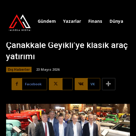
Gündem
Yazarlar
Finans
Dünya
Sp
Çanakkale Geyikli’ye klasik araç
yatırımı
Dış Haberler
23 Mayıs 2026
Facebook
X
VK