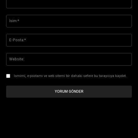
Yorum:
İsi
E-
Pos
Web
Ismimi, e-postamı ve web sitemi bir dahaki sefere bu tarayıcıya kaydet.