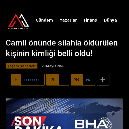
Gündem
Yazarlar
Finans
Dünya
Sp
Camii önünde silahla öldürülen
kişinin kimliği belli oldu!
Yaşam Haberleri
20 Mayıs 2026
Facebook
X
VK