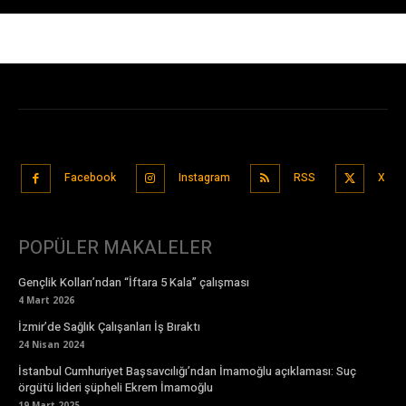
Facebook
Instagram
RSS
X
POPÜLER MAKALELER
Gençlik Kolları’ndan “İftara 5 Kala” çalışması
4 Mart 2026
İzmir’de Sağlık Çalışanları İş Bıraktı
24 Nisan 2024
İstanbul Cumhuriyet Başsavcılığı’ndan İmamoğlu açıklaması: Suç
örgütü lideri şüpheli Ekrem İmamoğlu
19 Mart 2025