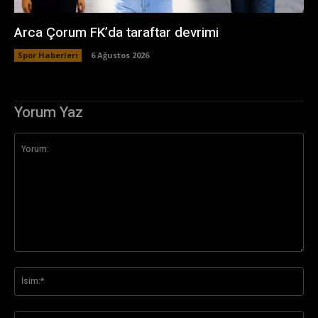
Arca Çorum FK’da taraftar devrimi
Spor Haberleri
6 Ağustos 2026
Yorum Yaz
Yorum:
İsi
E-