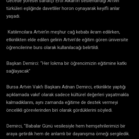
Gecede yöresel sanatçı Erol Alkan’ın seslendirdiği Artvin
türküleri eşliğinde davetliler horon oynayarak keyifli anlar
yaşadı.
Katılımcılara Artvin’in meşhur cağ kebabı ikram edilirken,
etkinlikten elde edilen gelirin Artvin’de eğitim gören üniversite
öğrencilerine burs olarak kullanılacağı belirtildi.
Başkan Demirci: “Her lokma bir öğrencimizin eğitimine katkı
sağlayacak”
Bursa Artvin Vakfı Başkanı Adnan Demirci, etkinlikte yaptığı
açıklamada vakıf olarak sadece kültürel değerleri yaşatmakla
kalmadıklarını, aynı zamanda eğitime de destek vermeyi
öncelikli görevlerinden biri olarak gördüklerini söyledi.
Demirci, “Babalar Günü vesilesiyle hem hemşehrilerimizi bir
araya getirdik hem de anlamlı bir dayanışma örneği sergiledik.