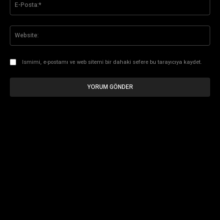
Pos
Web
Ismimi, e-postamı ve web sitemi bir dahaki sefere bu tarayıcıya kaydet.