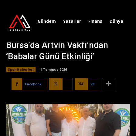
Gündem
Yazarlar
Finans
Dünya
Sp
Bursa’da Artvin Vakfı’ndan
‘Babalar Günü Etkinliği’
Spor Haberleri
1 Temmuz 2026
Facebook
X
VK