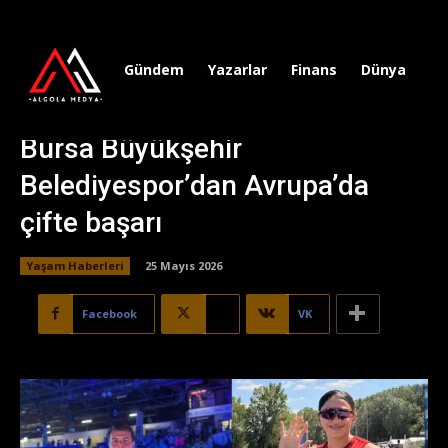
Gündem
Yazarlar
Finans
Dünya
Sp
Bursa Büyükşehir
Belediyespor’dan Avrupa’da
çifte başarı
Yaşam Haberleri
25 Mayıs 2026
Facebook
X
VK