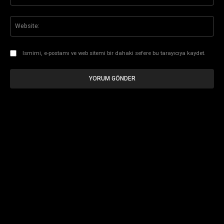
Pos
Web
Ismimi, e-postamı ve web sitemi bir dahaki sefere bu tarayıcıya kaydet.