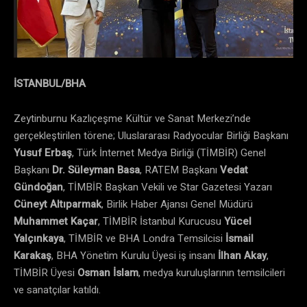
İSTANBUL/BHA
Zeytinburnu Kazlıçeşme Kültür ve Sanat Merkezi’nde
gerçekleştirilen törene; Uluslararası Radyocular Birliği Başkanı
Yusuf Erbaş
, Türk İnternet Medya Birliği (TİMBİR) Genel
Başkanı
Dr. Süleyman Basa
, RATEM Başkanı
Vedat
Gündoğan
, TİMBİR Başkan Vekili ve Star Gazetesi Yazarı
Cüneyt Altıparmak
, Birlik Haber Ajansı Genel Müdürü
Muhammet Kaçar
, TİMBİR İstanbul Kurucusu
Yücel
Yalçınkaya
, TİMBİR ve BHA Londra Temsilcisi
İsmail
Karakaş
, BHA Yönetim Kurulu Üyesi iş insanı
İlhan Akay
,
TİMBİR Üyesi
Osman İslam
, medya kuruluşlarının temsilcileri
ve sanatçılar katıldı.