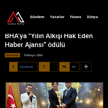
Gündem
Yazarlar
Finans
Dünya
Sp
BHA’ya “Yılın Alkışı Hak Eden
Haber Ajansı” ödülü
Gündem
19 Mayıs 2026
Facebook
X
VK