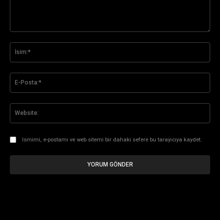
Yorum:
İsi
E-
Pos
Web
Ismimi, e-postamı ve web sitemi bir dahaki sefere bu tarayıcıya kaydet.