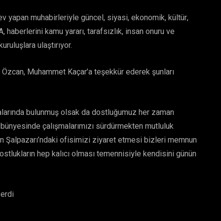
rev yapan muhabirleriyle güncel, siyasi, ekonomik, kültür,
 haberlerini kamu yararı, tarafsızlık, insan onuru ve
ruluşlara ulaştırıyor.
a Özcan, Muhammet Kaçar’a teşekkür ederek şunları
malarında bulunmuş olsak da dostluğumuz her zaman
nsı bünyesinde çalışmalarımızı sürdürmekten mutluluk
alpazarı’ndaki ofisimizi ziyaret etmesi bizleri memnun
stlukların hep kalıcı olması temennisiyle kendisini günün
 erdi