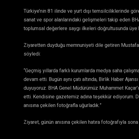
Türkiye’nin 81 ilinde ve yurt dışı temsilciliklerinde gö
sanat ve spor alanlarındaki gelişmeleri takip eden BHA,
toplumsal değerlere saygı ilkeleri doğrultusunda üye ku
Ziyaretten duyduğu memnuniyeti dile getiren Mustaf
söyledi:
“Geçmiş yıllarda farklı kurumlarda medya saha çalış
devam etti. Bugün aynı çatı altında, Birlik Haber Aja
duyuyoruz. BHA Genel Müdürümüz Muhammet Kaçar’ın Ş
etti. Kendisine gazetemiz adına teşekkür ediyorum. Do
anısına çekilen fotoğrafla uğurladık.”
Ziyaret, günün anısına çekilen hatıra fotoğrafıyla sona