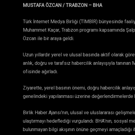
MUSTAFA ÖZCAN / TRABZON – BHA
Türk İnternet Medya Birliği (TİMBİR) bünyesinde faali
Muhammet Kaçar, Trabzon programı kapsamında Şalpaz
Özcan ile bir araya geldi.
Uzun yıllardır yerel ve ulusal basında aktif olarak gö
anlık, doğru ve tarafsız habercilik anlayışıyla tanına
ofisinde ağırladı.
Ziyarette, yerel basının önemi, doğru habercilik anl
genelindeki yapılanması üzerine değerlendirmelerde 
Birlik Haber Ajansı’nın, ulusal ve uluslararası gelişmele
ulaştırmayı hedeflediği vurgulandı. BHA’nın, sosyal me
bulunmayan bilgi akışının önüne geçmeyi amaçladığı if