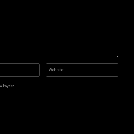
E-
Website
Posta:*
a kaydet.