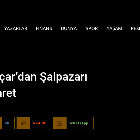
YAZARLAR
FINANS
DÜNYA
SPOR
YAŞAM
RES
ar’dan Şalpazarı
aret
VK
ReddIt
WhatsApp