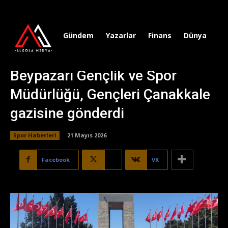
Gündem
Yazarlar
Finans
Dünya
Sp
Beypazarı Gençlik ve Spor
Müdürlüğü, Gençleri Çanakkale
gazisine gönderdi
Spor Haberleri
21 Mayıs 2026
Facebook
X
VK