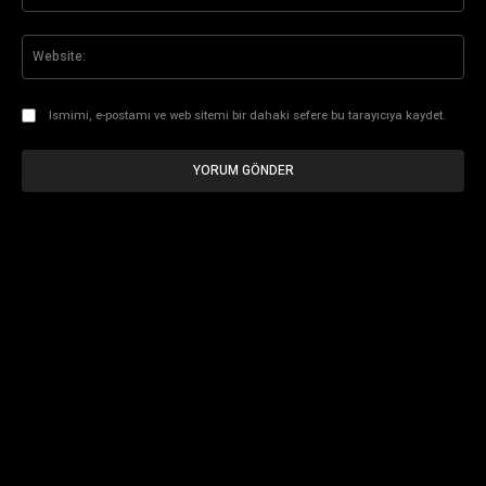
Pos
Web
Ismimi, e-postamı ve web sitemi bir dahaki sefere bu tarayıcıya kaydet.