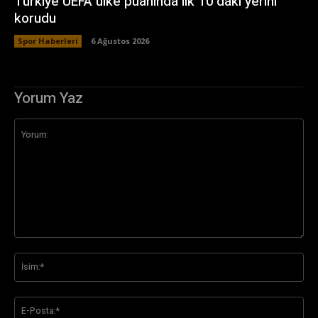
Türkiye UEFA ülke puanında ilk 10’daki yerini
korudu
Spor Haberleri
6 Ağustos 2026
Yorum Yaz
Yorum:
İsi
E-