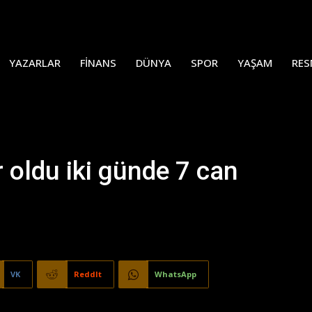
YAZARLAR
FINANS
DÜNYA
SPOR
YAŞAM
RES
 oldu iki günde 7 can
VK
ReddIt
WhatsApp