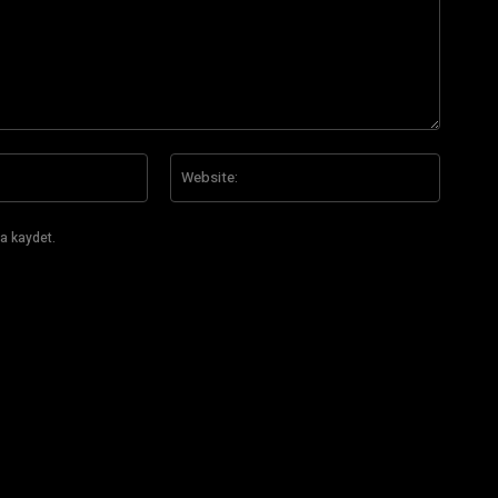
E-
Website
Posta:*
a kaydet.