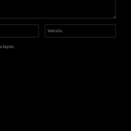
E-
Website
Posta:*
a kaydet.