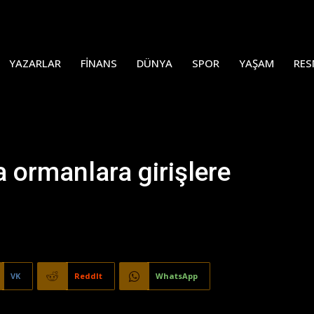
YAZARLAR
FINANS
DÜNYA
SPOR
YAŞAM
RES
a ormanlara girişlere
VK
ReddIt
WhatsApp