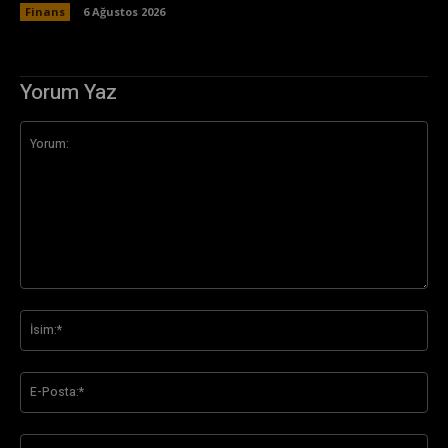
Finans
6 Ağustos 2026
Yorum Yaz
Yorum:
İsi
E-
Pos
Web